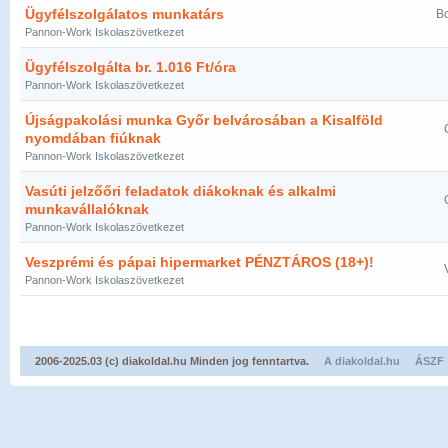
Ügyfélszolgálatos munkatárs
Bo
Pannon-Work Iskolaszövetkezet
Ügyfélszolgálta br. 1.016 Ft/óra
Pannon-Work Iskolaszövetkezet
Újságpakolási munka Győr belvárosában a Kisalföld
nyomdában fiúknak
Pannon-Work Iskolaszövetkezet
Vasúti jelzőőri feladatok diákoknak és alkalmi
munkavállalóknak
Pannon-Work Iskolaszövetkezet
Veszprémi és pápai hipermarket PÉNZTÁROS (18+)!
Pannon-Work Iskolaszövetkezet
2006-2025.03 (c) diakoldal.hu Minden jog fenntartva.
A diakoldal.hu
ÁSZF