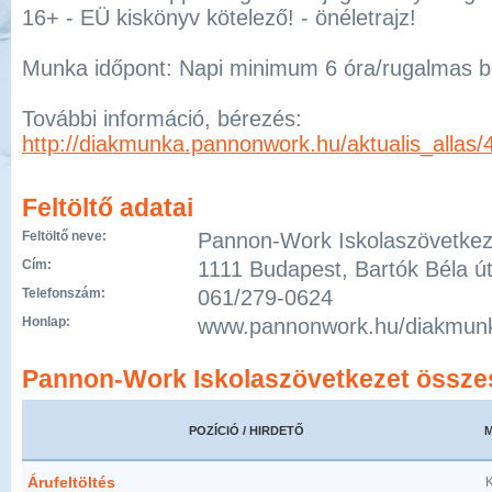
16+ - EÜ kiskönyv kötelező! - önéletrajz!
Munka időpont: Napi minimum 6 óra/rugalmas b
További információ, bérezés:
http://diakmunka.pannonwork.hu/aktualis_allas/
Feltöltő adatai
Feltöltő neve:
Pannon-Work Iskolaszövetkez
Cím:
1111 Budapest, Bartók Béla út
Telefonszám:
061/279-0624
Honlap:
www.pannonwork.hu/diakmun
Pannon-Work Iskolaszövetkezet összes
POZÍCIÓ / HIRDETŐ
Árufeltöltés
K