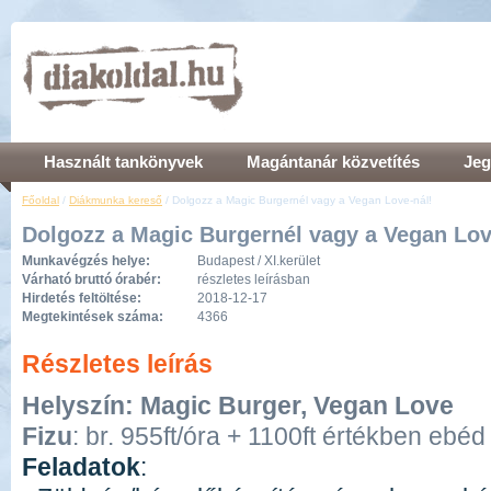
Használt tankönyvek
Magántanár közvetítés
Jeg
Főoldal
/
Diákmunka kereső
/ Dolgozz a Magic Burgernél vagy a Vegan Love-nál!
Dolgozz a Magic Burgernél vagy a Vegan Lov
Munkavégzés helye:
Budapest / XI.kerület
Várható bruttó órabér:
részletes leírásban
Hirdetés feltöltése:
2018-12-17
Megtekintések száma:
4366
Részletes leírás
Helyszín: Magic Burger, Vegan Love
Fizu
: br. 955ft/óra + 1100ft értékben ebéd
Feladatok
: