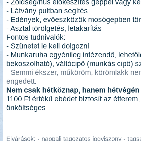
- Zöldség/hús előkészítés géppel vagy ké
- Látvány pultban segítés
- Edények, evőeszközök mosógépben tö
- Asztal törölgetés, letakarítás
Fontos tudnivalók:
- Szünetet le kell dolgozni
- Munkaruha egyénileg intézendő, lehetől
bekoszolható), váltócipő (munkás cipő) sz
- Semmi ékszer, műköröm, körömlakk nem
engedett.
Nem csak hétköznap, hanem hétvégén 
1100 Ft értékű ebédet biztosít az étterem,
önköltséges
Elvárások: - nappali tagozatos jogviszony - tag