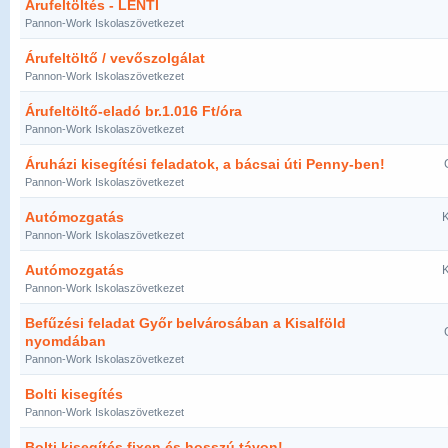
Árufeltöltés - LENTI
Pannon-Work Iskolaszövetkezet
Árufeltöltő / vevőszolgálat
Pannon-Work Iskolaszövetkezet
Árufeltöltő-eladó br.1.016 Ft/óra
Pannon-Work Iskolaszövetkezet
Áruházi kisegítési feladatok, a bácsai úti Penny-ben!
Pannon-Work Iskolaszövetkezet
Autómozgatás
K
Pannon-Work Iskolaszövetkezet
Autómozgatás
K
Pannon-Work Iskolaszövetkezet
Befűzési feladat Győr belvárosában a Kisalföld
nyomdában
Pannon-Work Iskolaszövetkezet
Bolti kisegítés
Pannon-Work Iskolaszövetkezet
Bolti kisegítés fixen és hosszú távon!