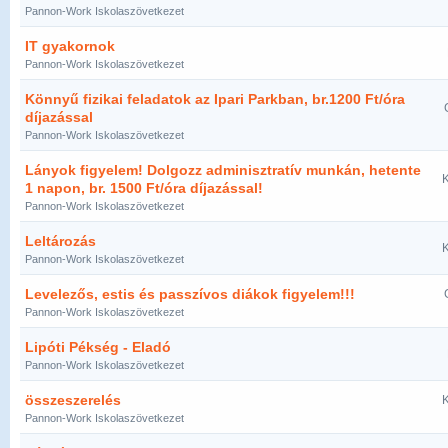
Pannon-Work Iskolaszövetkezet
IT gyakornok
Pannon-Work Iskolaszövetkezet
Könnyű fizikai feladatok az Ipari Parkban, br.1200 Ft/óra
díjazással
Pannon-Work Iskolaszövetkezet
Lányok figyelem! Dolgozz adminisztratív munkán, hetente
K
1 napon, br. 1500 Ft/óra díjazással!
Pannon-Work Iskolaszövetkezet
Leltározás
K
Pannon-Work Iskolaszövetkezet
Levelezős, estis és passzívos diákok figyelem!!!
Pannon-Work Iskolaszövetkezet
Lipóti Pékség - Eladó
Pannon-Work Iskolaszövetkezet
összeszerelés
K
Pannon-Work Iskolaszövetkezet