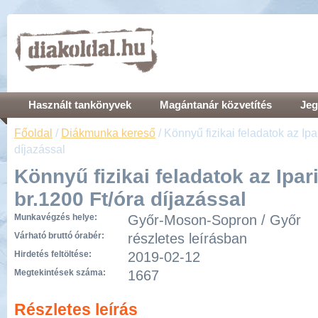
Használt tankönyvek
Magántanár közvetítés
Jeg
Főoldal
/
Diákmunka kereső
/ Könnyű fizikai feladatok az Ipa
díjazással
Könnyű fizikai feladatok az Ipar
br.1200 Ft/óra díjazással
Munkavégzés helye:
Győr-Moson-Sopron / Győr
Várható bruttó órabér:
részletes leírásban
Hirdetés feltöltése:
2019-02-12
Megtekintések száma:
1667
Részletes leírás