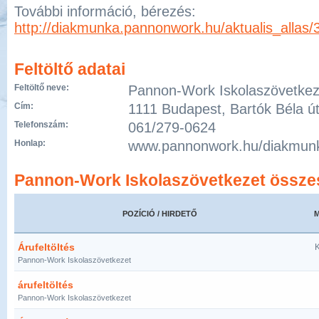
További információ, bérezés:
http://diakmunka.pannonwork.hu/aktualis_allas/
Feltöltő adatai
Feltöltő neve:
Pannon-Work Iskolaszövetkez
Cím:
1111 Budapest, Bartók Béla út
Telefonszám:
061/279-0624
Honlap:
www.pannonwork.hu/diakmun
Pannon-Work Iskolaszövetkezet összes
POZÍCIÓ / HIRDETŐ
Árufeltöltés
K
Pannon-Work Iskolaszövetkezet
árufeltöltés
Pannon-Work Iskolaszövetkezet