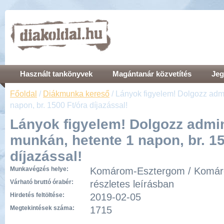
Használt tankönyvek
Magántanár közvetítés
Jeg
Főoldal
/
Diákmunka kereső
/ Lányok figyelem! Dolgozz admi
napon, br. 1500 Ft/óra díjazással!
Lányok figyelem! Dolgozz admin
munkán, hetente 1 napon, br. 15
díjazással!
Munkavégzés helye:
Komárom-Esztergom / Komá
Várható bruttó órabér:
részletes leírásban
Hirdetés feltöltése:
2019-02-05
Megtekintések száma:
1715