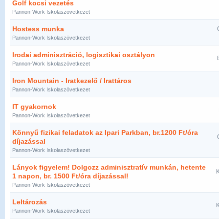
Golf kocsi vezetés
Pannon-Work Iskolaszövetkezet
Hostess munka
Pannon-Work Iskolaszövetkezet
Irodai adminisztráció, logisztikai osztályon
Pannon-Work Iskolaszövetkezet
Iron Mountain - Iratkezelő / Irattáros
Pannon-Work Iskolaszövetkezet
IT gyakornok
Pannon-Work Iskolaszövetkezet
Könnyű fizikai feladatok az Ipari Parkban, br.1200 Ft/óra
díjazással
Pannon-Work Iskolaszövetkezet
Lányok figyelem! Dolgozz adminisztratív munkán, hetente
K
1 napon, br. 1500 Ft/óra díjazással!
Pannon-Work Iskolaszövetkezet
Leltározás
K
Pannon-Work Iskolaszövetkezet