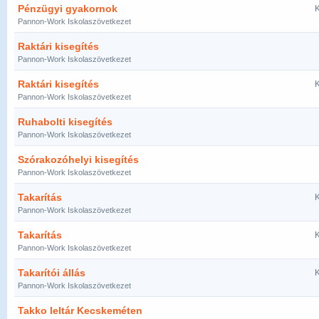
Pénzügyi gyakornok
K
Pannon-Work Iskolaszövetkezet
Raktári kisegítés
Pannon-Work Iskolaszövetkezet
Raktári kisegítés
K
Pannon-Work Iskolaszövetkezet
Ruhabolti kisegítés
Pannon-Work Iskolaszövetkezet
Szórakozóhelyi kisegítés
Pannon-Work Iskolaszövetkezet
Takarítás
K
Pannon-Work Iskolaszövetkezet
Takarítás
K
Pannon-Work Iskolaszövetkezet
Takarítói állás
K
Pannon-Work Iskolaszövetkezet
Takko leltár Kecskeméten