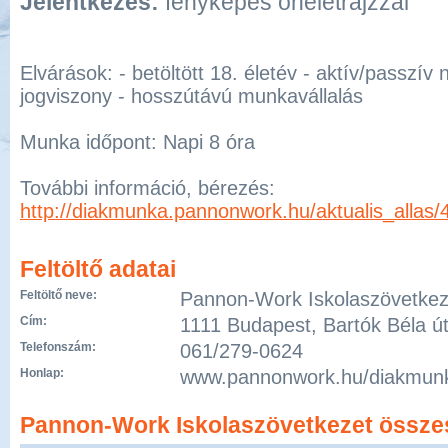
Jelentkezés:
fényképes önéletrajzzal
Elvárások: - betöltött 18. életév - aktív/passzív 
jogviszony - hosszútávú munkavállalás
Munka időpont: Napi 8 óra
További információ, bérezés:
http://diakmunka.pannonwork.hu/aktualis_allas/
Feltöltő adatai
Feltöltő neve:
Pannon-Work Iskolaszövetkez
Cím:
1111 Budapest, Bartók Béla út
Telefonszám:
061/279-0624
Honlap:
www.pannonwork.hu/diakmun
Pannon-Work Iskolaszövetkezet összes