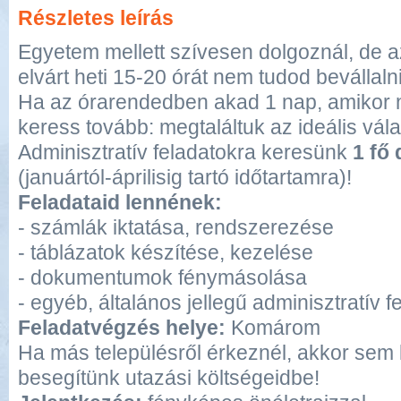
Részletes leírás
Egyetem mellett szívesen dolgoznál, de 
elvárt heti 15-20 órát nem tudod bevállaln
Ha az órarendedben akad 1 nap, amikor n
keress tovább: megtaláltuk az ideális vál
Adminisztratív feladatokra keresünk
1 fő
(januártól-áprilisig tartó időtartamra)!
Feladataid lennének:
- számlák iktatása, rendszerezése
- táblázatok készítése, kezelése
- dokumentumok fénymásolása
- egyéb, általános jellegű adminisztratív f
Feladatvégzés helye:
Komárom
Ha más településről érkeznél, akkor sem 
besegítünk utazási költségeidbe!