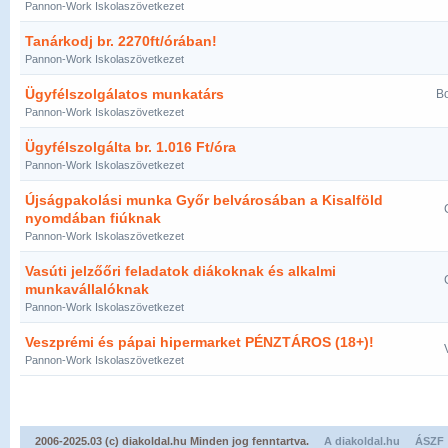
Pannon-Work Iskolaszövetkezet
Tanárkodj br. 2270ft/órában!
Pannon-Work Iskolaszövetkezet
Ügyfélszolgálatos munkatárs
Bo
Pannon-Work Iskolaszövetkezet
Ügyfélszolgálta br. 1.016 Ft/óra
Pannon-Work Iskolaszövetkezet
Újságpakolási munka Győr belvárosában a Kisalföld
nyomdában fiúknak
Pannon-Work Iskolaszövetkezet
Vasúti jelzőőri feladatok diákoknak és alkalmi
munkavállalóknak
Pannon-Work Iskolaszövetkezet
Veszprémi és pápai hipermarket PÉNZTÁROS (18+)!
Pannon-Work Iskolaszövetkezet
2006-2025.03 (c) diakoldal.hu Minden jog fenntartva.
A diakoldal.hu
ÁSZF