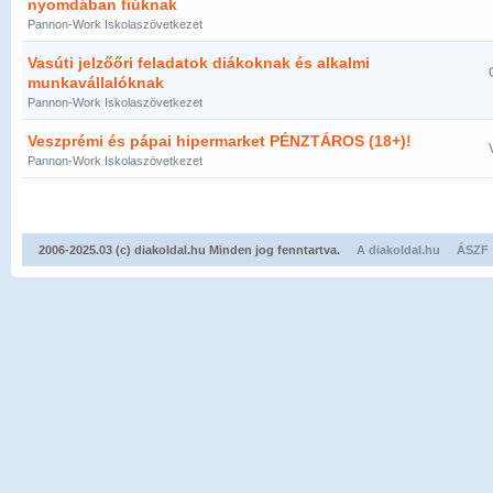
nyomdában fiúknak
Pannon-Work Iskolaszövetkezet
Vasúti jelzőőri feladatok diákoknak és alkalmi
munkavállalóknak
Pannon-Work Iskolaszövetkezet
Veszprémi és pápai hipermarket PÉNZTÁROS (18+)!
Pannon-Work Iskolaszövetkezet
2006-2025.03 (c) diakoldal.hu Minden jog fenntartva.
A diakoldal.hu
ÁSZF