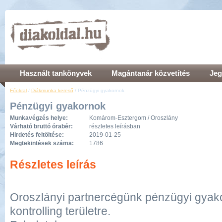
Használt tankönyvek
Magántanár közvetítés
Jeg
Főoldal
/
Diákmunka kereső
/ Pénzügyi gyakornok
Pénzügyi gyakornok
Munkavégzés helye:
Komárom-Esztergom / Oroszlány
Várható bruttó órabér:
részletes leírásban
Hirdetés feltöltése:
2019-01-25
Megtekintések száma:
1786
Részletes leírás
Oroszlányi partnercégünk pénzügyi gyak
kontrolling területre.