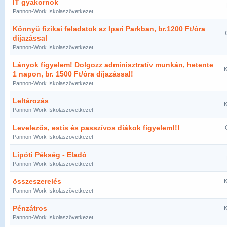
IT gyakornok
Pannon-Work Iskolaszövetkezet
Könnyű fizikai feladatok az Ipari Parkban, br.1200 Ft/óra
díjazással
Pannon-Work Iskolaszövetkezet
Lányok figyelem! Dolgozz adminisztratív munkán, hetente
K
1 napon, br. 1500 Ft/óra díjazással!
Pannon-Work Iskolaszövetkezet
Leltározás
K
Pannon-Work Iskolaszövetkezet
Levelezős, estis és passzívos diákok figyelem!!!
Pannon-Work Iskolaszövetkezet
Lipóti Pékség - Eladó
Pannon-Work Iskolaszövetkezet
összeszerelés
K
Pannon-Work Iskolaszövetkezet
Pénzátros
K
Pannon-Work Iskolaszövetkezet