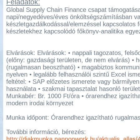
Feladatok:
Global Supply Chain Finance csapat támogatás
napi/negyedéves/éves önköltségszámításban val
készletgazdálkodással/elemzéssel kapcsolatos f
készletekhez kapcsolódó főkönyv-analitika egye
Elvárások: Elvárások: • nappali tagozatos, felsőo
(előny: gazdasági területen, de nem elvárás) • h
(rugalmasan beosztható) • magabiztos kommuni
nyelven • legalább felhasználói szintű Excel is
feltétel: • SAP előzetes ismerete vagy bármilyen
használata • szakmai tapasztalat hasonló terület
Munkabér: Br. 1000 Ft/óra • órarendhez igazíth
modern irodai környezet
Munka időpont: Órarendhez igazítható rugalma
További információ, bérezés:
http://diakmunka.pannonwork.hu/aktualis_allas/