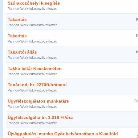
Szórakozóhelyi kisegítés
Pannon-Work Iskolaszövetkezet
Takarítás
K
Pannon-Work Iskolaszövetkezet
Takarítás
K
Pannon-Work Iskolaszövetkezet
Takarítói állás
K
Pannon-Work Iskolaszövetkezet
Takko leltár Kecskeméten
Pannon-Work Iskolaszövetkezet
Tanárkodj br. 2270ft/órában!
Pannon-Work Iskolaszövetkezet
Ügyfélszolgálatos munkatárs
Bo
Pannon-Work Iskolaszövetkezet
Ügyfélszolgálta br. 1.016 Ft/óra
Pannon-Work Iskolaszövetkezet
Újságpakolási munka Győr belvárosában a Kisalföld