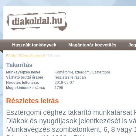
Használt tankönyvek
Magántanár közvetítés
Jeg
Főoldal
/
Diákmunka kereső
/ Takarítás
Takarítás
Munkavégzés helye:
Komárom-Esztergom / Esztergom
Várható bruttó órabér:
részletes leírásban
Hirdetés feltöltése:
2019-02-07
Megtekintések száma:
1799
Részletes leírás
Esztergomi céghez takarító munkatársat 
Diákok és nyugdíjasok jelentkezését is vá
Munkavégzés szombatonként, 6, 8 vagy 