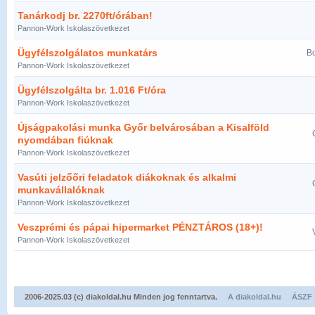
Tanárkodj br. 2270ft/órában!
Pannon-Work Iskolaszövetkezet
Ügyfélszolgálatos munkatárs
Bo
Pannon-Work Iskolaszövetkezet
Ügyfélszolgálta br. 1.016 Ft/óra
Pannon-Work Iskolaszövetkezet
Újságpakolási munka Győr belvárosában a Kisalföld
nyomdában fiúknak
Pannon-Work Iskolaszövetkezet
Vasúti jelzőőri feladatok diákoknak és alkalmi
munkavállalóknak
Pannon-Work Iskolaszövetkezet
Veszprémi és pápai hipermarket PÉNZTÁROS (18+)!
Pannon-Work Iskolaszövetkezet
2006-2025.03 (c) diakoldal.hu Minden jog fenntartva.
A diakoldal.hu
ÁSZF