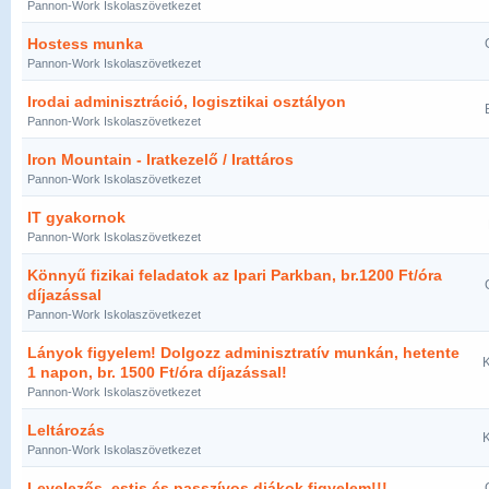
Pannon-Work Iskolaszövetkezet
Hostess munka
Pannon-Work Iskolaszövetkezet
Irodai adminisztráció, logisztikai osztályon
Pannon-Work Iskolaszövetkezet
Iron Mountain - Iratkezelő / Irattáros
Pannon-Work Iskolaszövetkezet
IT gyakornok
Pannon-Work Iskolaszövetkezet
Könnyű fizikai feladatok az Ipari Parkban, br.1200 Ft/óra
díjazással
Pannon-Work Iskolaszövetkezet
Lányok figyelem! Dolgozz adminisztratív munkán, hetente
K
1 napon, br. 1500 Ft/óra díjazással!
Pannon-Work Iskolaszövetkezet
Leltározás
K
Pannon-Work Iskolaszövetkezet
Levelezős, estis és passzívos diákok figyelem!!!