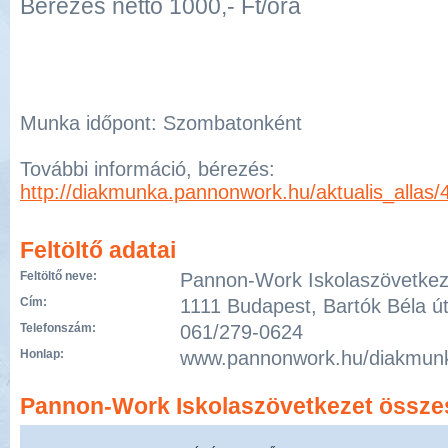
Bérezés nettó 1000,- Ft/óra
Munka időpont: Szombatonként
További információ, bérezés:
http://diakmunka.pannonwork.hu/aktualis_allas/
Feltöltő adatai
Feltöltő neve:
Pannon-Work Iskolaszövetkez
Cím:
1111 Budapest, Bartók Béla út
Telefonszám:
061/279-0624
Honlap:
www.pannonwork.hu/diakmun
Pannon-Work Iskolaszövetkezet összes