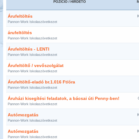
POZÍCIÓ / HIRDETŐ
Árufeltöltés
K
Pannon-Work Iskolaszövetkezet
árufeltöltés
Pannon-Work Iskolaszövetkezet
Árufeltöltés - LENTI
Pannon-Work Iskolaszövetkezet
Árufeltöltő / vevőszolgálat
Pannon-Work Iskolaszövetkezet
Árufeltöltő-eladó br.1.016 Ft/óra
Pannon-Work Iskolaszövetkezet
Áruházi kisegítési feladatok, a bácsai úti Penny-ben!
Pannon-Work Iskolaszövetkezet
Autómozgatás
K
Pannon-Work Iskolaszövetkezet
Autómozgatás
K
Pannon-Work Iskolaszövetkezet