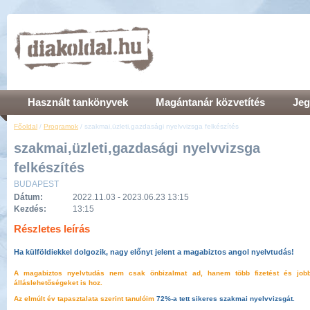
Használt tankönyvek
Magántanár közvetítés
Jeg
Főoldal
/
Programok
/ szakmai,üzleti,gazdasági nyelvvizsga felkészítés
szakmai,üzleti,gazdasági nyelvvizsga
felkészítés
BUDAPEST
Dátum:
2022.11.03 - 2023.06.23 13:15
Kezdés:
13:15
Részletes leírás
Ha külföldiekkel dolgozik, nagy előnyt jelent a magabiztos angol nyelvtudás!
A magabiztos nyelvtudás nem csak önbizalmat ad, hanem több fizetést és job
álláslehetőségeket is hoz.
Az elmúlt év tapasztalata szerint tanulóim
72%-a tett sikeres szakmai nyelvvizsgát.