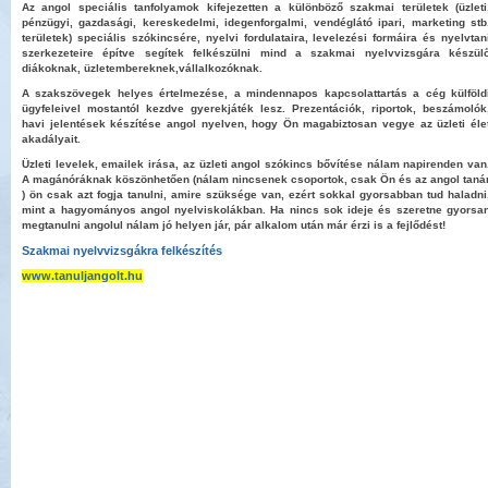
Az angol speciális tanfolyamok kifejezetten a különböző szakmai területek (üzleti
pénzügyi, gazdasági, kereskedelmi, idegenforgalmi, vendéglátó ipari, marketing stb
területek) speciális szókincsére, nyelvi fordulataira, levelezési formáira és nyelvtan
szerkezeteire építve segítek felkészülni mind a szakmai nyelvvizsgára készül
diákoknak, üzletembereknek,vállalkozóknak.
A szakszövegek helyes értelmezése, a mindennapos kapcsolattartás a cég külföld
ügyfeleivel mostantól kezdve gyerekjáték lesz. Prezentációk, riportok, beszámolók
havi jelentések készítése angol nyelven, hogy Ön magabiztosan vegye az üzleti éle
akadályait.
Üzleti levelek, emailek irása, az üzleti angol szókincs bővítése nálam napirenden van
A magánóráknak köszönhetően (nálam nincsenek csoportok, csak Ön és az angol taná
) ön csak azt fogja tanulni, amire szüksége van, ezért sokkal gyorsabban tud haladni
mint a hagyományos angol nyelviskolákban. Ha nincs sok ideje és szeretne gyorsa
megtanulni angolul nálam jó helyen jár, pár alkalom után már érzi is a fejlődést!
Szakmai nyelvvizsgákra felkészítés
www.tanuljangolt.hu