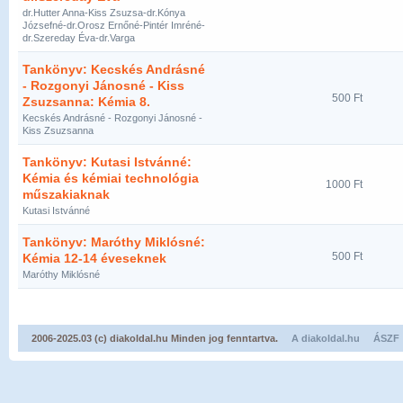
dr.Hutter Anna-Kiss Zsuzsa-dr.Kónya
Józsefné-dr.Orosz Ernőné-Pintér Imréné-
dr.Szereday Éva-dr.Varga
Tankönyv: Kecskés Andrásné
- Rozgonyi Jánosné - Kiss
500 Ft
Zsuzsanna: Kémia 8.
Kecskés Andrásné - Rozgonyi Jánosné -
Kiss Zsuzsanna
Tankönyv: Kutasi Istvánné:
Kémia és kémiai technológia
1000 Ft
műszakiaknak
Kutasi Istvánné
Tankönyv: Maróthy Miklósné:
500 Ft
Kémia 12-14 éveseknek
Maróthy Miklósné
2006-2025.03 (c) diakoldal.hu Minden jog fenntartva.
A diakoldal.hu
ÁSZF