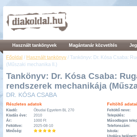
Használt tankönyvek
Magántanár közvetítés
Jeg
Főoldal
/
Használt tankönyv
/ Tankönyv: Dr. Kósa Csaba: R
(Műszaki mechanika II.)
Tankönyv: Dr. Kósa Csaba: Ru
rendszerek mechanikája (Műszak
DR. KÓSA CSABA
Részletes adatok
Feltöltő adata
Kiadó:
Óbudai Egyetem BL 270
Feltöltő neve:
Kiadás éve:
2010
Település:
Ár:
1000 Ft
Másodlagos telep
Feltöltve:
2025-08-10
Telefonszám:
Minőség:
Iskola:
Utoljára belépett: