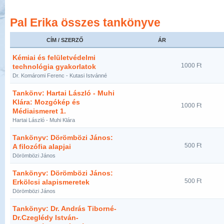
Pal Erika összes tankönyve
CÍM / SZERZŐ
ÁR
Kémiai és felületvédelmi
1000 Ft
technológia gyakorlatok
Dr. Komáromi Ferenc - Kutasi Istvánné
Tankönv: Hartai László - Muhi
Klára: Mozgókép és
1000 Ft
Médiaismeret 1.
Hartai László - Muhi Klára
Tankönyv: Dörömbözi János:
500 Ft
A filozófia alapjai
Dörömbözi János
Tankönyv: Dörömbözi János:
500 Ft
Erkölcsi alapismeretek
Dörömbözi János
Tankönyv: Dr. András Tiborné-
Dr.Czeglédy István-