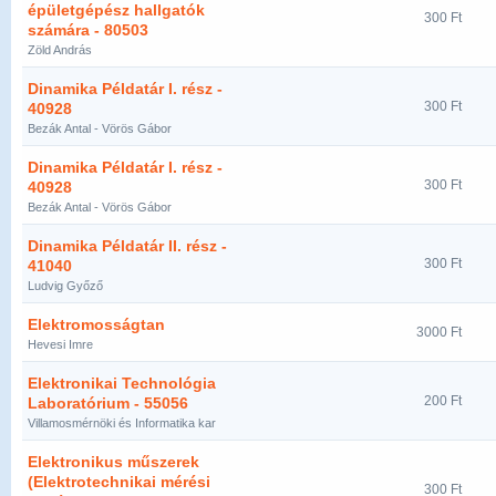
épületgépész hallgatók
300 Ft
számára - 80503
Zöld András
Dinamika Példatár I. rész -
300 Ft
40928
Bezák Antal - Vörös Gábor
Dinamika Példatár I. rész -
300 Ft
40928
Bezák Antal - Vörös Gábor
Dinamika Példatár II. rész -
300 Ft
41040
Ludvig Győző
Elektromosságtan
3000 Ft
Hevesi Imre
Elektronikai Technológia
200 Ft
Laboratórium - 55056
Villamosmérnöki és Informatika kar
Elektronikus műszerek
(Elektrotechnikai mérési
300 Ft