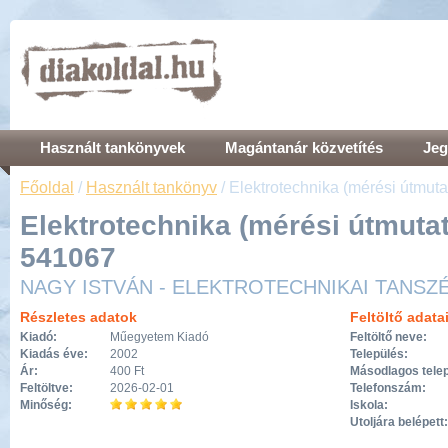
Használt tankönyvek
Magántanár közvetítés
Jeg
Főoldal
/
Használt tankönyv
/ Elektrotechnika (mérési útmuta
Elektrotechnika (mérési útmutató
541067
NAGY ISTVÁN - ELEKTROTECHNIKAI TANS
Részletes adatok
Feltöltő adata
Kiadó:
Műegyetem Kiadó
Feltöltő neve:
Kiadás éve:
2002
Település:
Ár:
400 Ft
Másodlagos telep
Feltöltve:
2026-02-01
Telefonszám:
Minőség:
Iskola:
Utoljára belépett: