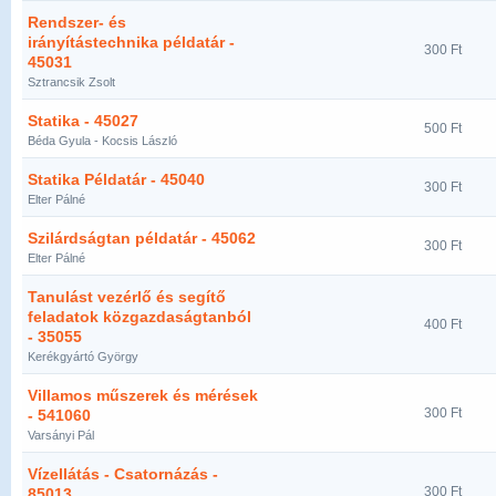
Rendszer- és
irányítástechnika példatár -
300 Ft
45031
Sztrancsik Zsolt
Statika - 45027
500 Ft
Béda Gyula - Kocsis László
Statika Példatár - 45040
300 Ft
Elter Pálné
Szilárdságtan példatár - 45062
300 Ft
Elter Pálné
Tanulást vezérlő és segítő
feladatok közgazdaságtanból
400 Ft
- 35055
Kerékgyártó György
Villamos műszerek és mérések
300 Ft
- 541060
Varsányi Pál
Vízellátás - Csatornázás -
300 Ft
85013