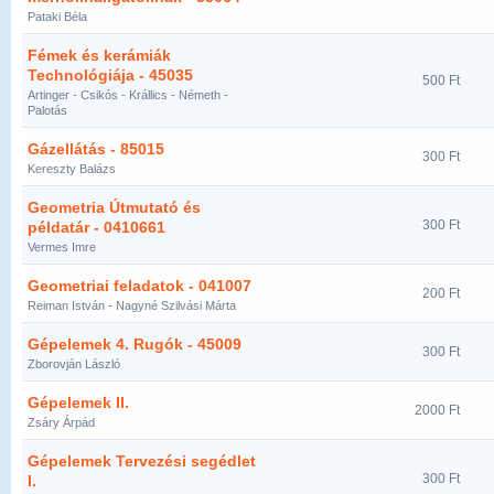
Pataki Béla
Fémek és kerámiák
Technológiája - 45035
500 Ft
Artinger - Csikós - Krállics - Németh -
Palotás
Gázellátás - 85015
300 Ft
Kereszty Balázs
Geometria Útmutató és
300 Ft
példatár - 0410661
Vermes Imre
Geometriai feladatok - 041007
200 Ft
Reiman István - Nagyné Szilvási Márta
Gépelemek 4. Rugók - 45009
300 Ft
Zborovján László
Gépelemek II.
2000 Ft
Zsáry Árpád
Gépelemek Tervezési segédlet
300 Ft
I.