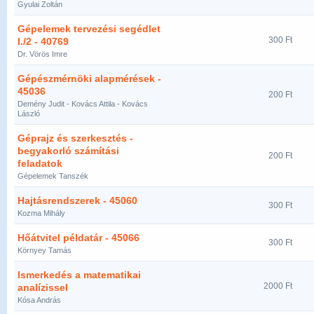
Gyulai Zoltán
Gépelemek tervezési segédlet
300 Ft
I./2 - 40769
Dr. Vörös Imre
Gépészmérnöki alapmérések -
45036
200 Ft
Demény Judit - Kovács Attila - Kovács
László
Géprajz és szerkesztés -
begyakorló számítási
200 Ft
feladatok
Gépelemek Tanszék
Hajtásrendszerek - 45060
300 Ft
Kozma Mihály
Hőátvitel példatár - 45066
300 Ft
Környey Tamás
Ismerkedés a matematikai
2000 Ft
analízissel
Kósa András