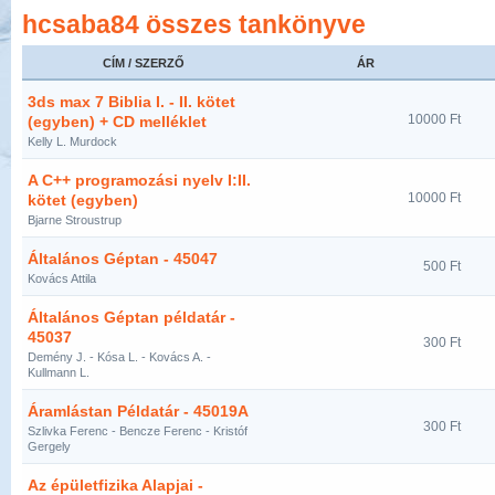
hcsaba84 összes tankönyve
CÍM / SZERZŐ
ÁR
3ds max 7 Biblia I. - II. kötet
10000 Ft
(egyben) + CD melléklet
Kelly L. Murdock
A C++ programozási nyelv I:II.
10000 Ft
kötet (egyben)
Bjarne Stroustrup
Általános Géptan - 45047
500 Ft
Kovács Attila
Általános Géptan példatár -
45037
300 Ft
Demény J. - Kósa L. - Kovács A. -
Kullmann L.
Áramlástan Példatár - 45019A
300 Ft
Szlivka Ferenc - Bencze Ferenc - Kristóf
Gergely
Az épületfizika Alapjai -