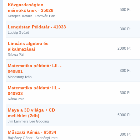
Közgazdaságtan
500 Ft
mérnököknek - 35028
Kerepesi Katalin - Romvári Edit
Lengéstan Példatár - 41033
300 Ft
Ludvig Győző
Lineáris algebra és
2000 Ft
alkalmazásai
Rózsa Pál
Matematika példatár I-II. -
300 Ft
040801
Monostory Iván
Matematika példatár III. -
300 Ft
040933
Rábai Imre
Maya a 3D világa + CD
5000 Ft
melléklet (2db)
Jim Lammers Lee Gooding
Műszaki Kémia - 65034
300 Ft
Bajnóczy Gábor - Szebényi Imre