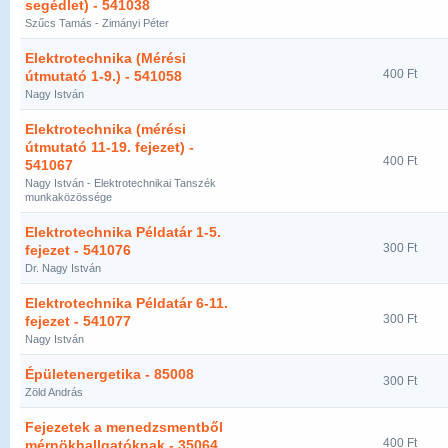
segédlet) - 541038
Szűcs Tamás - Zimányi Péter
Elektrotechnika (Mérési
400 Ft
útmutató 1-9.) - 541058
Nagy István
Elektrotechnika (mérési
útmutató 11-19. fejezet) -
400 Ft
541067
Nagy István - Elektrotechnikai Tanszék
munkaközössége
Elektrotechnika Példatár 1-5.
300 Ft
fejezet - 541076
Dr. Nagy István
Elektrotechnika Példatár 6-11.
300 Ft
fejezet - 541077
Nagy István
Épületenergetika - 85008
300 Ft
Zöld András
Fejezetek a menedzsmentből
400 Ft
mérnökhallgatóknak - 35064