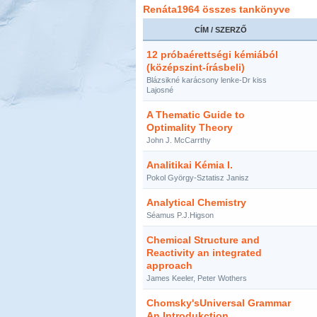
Renáta1964 összes tankönyve
CÍM / SZERZŐ
12 próbaérettségi kémiából
(középszint-írásbeli)
Blázsikné karácsony lenke-Dr kiss
Lajosné
A Thematic Guide to
Optimality Theory
John J. McCarrthy
Analitikai Kémia I.
Pokol György-Sztatisz Janisz
Analytical Chemistry
Séamus P.J.Higson
Chemical Structure and
Reactivity an integrated
approach
James Keeler, Peter Wothers
Chomsky'sUniversal Grammar
An Introdukction