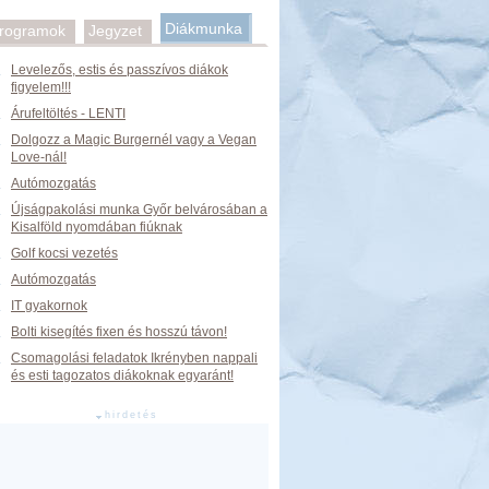
Diákmunka
rogramok
Jegyzet
Levelezős, estis és passzívos diákok
figyelem!!!
Árufeltöltés - LENTI
Dolgozz a Magic Burgernél vagy a Vegan
Love-nál!
Autómozgatás
Újságpakolási munka Győr belvárosában a
Kisalföld nyomdában fiúknak
Golf kocsi vezetés
Autómozgatás
IT gyakornok
Bolti kisegítés fixen és hosszú távon!
Csomagolási feladatok Ikrényben nappali
és esti tagozatos diákoknak egyaránt!
hirdetés