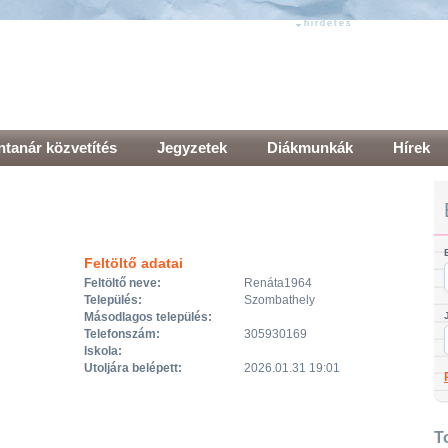
hirdetés
hirdetés
tanár közvetítés
Jegyzetek
Diákmunkák
Hírek
Feltöltő adatai
Feltöltő neve:
Renáta1964
Település:
Szombathely
Másodlagos település:
Telefonszám:
305930169
Iskola:
Utoljára belépett:
2026.01.31 19:01
T