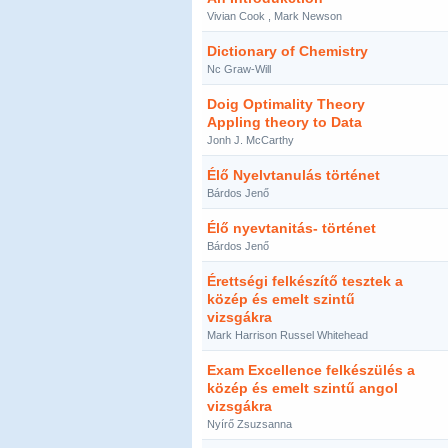
Vivian Cook , Mark Newson
Dictionary of Chemistry
Nc Graw-Will
Doig Optimality Theory
Appling theory to Data
Jonh J. McCarthy
Élő Nyelvtanulás történet
Bárdos Jenő
Élő nyevtanitás- történet
Bárdos Jenő
Érettségi felkészítő tesztek a
közép és emelt szintű
vizsgákra
Mark Harrison Russel Whitehead
Exam Excellence felkészülés a
közép és emelt szintű angol
vizsgákra
Nyírő Zsuzsanna