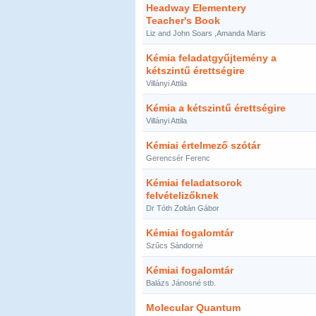
Headway Elementery
Teacher's Book
Liz and John Soars ,Amanda Maris
Kémia feladatgyűjtemény a
kétszintű érettségire
Villányi Attila
Kémia a kétszintű érettségire
Villányi Attila
Kémiai értelmező szótár
Gerencsér Ferenc
Kémiai feladatsorok
felvételizőknek
Dr Tóth Zoltán Gábor
Kémiai fogalomtár
Szűcs Sándorné
Kémiai fogalomtár
Balázs Jánosné stb.
Molecular Quantum