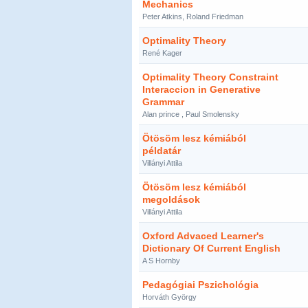
Mechanics
Peter Atkins, Roland Friedman
Optimality Theory
René Kager
Optimality Theory Constraint
Interaccion in Generative
Grammar
Alan prince , Paul Smolensky
Ötösöm lesz kémiából
példatár
Villányi Attila
Ötösöm lesz kémiából
megoldások
Villányi Attila
Oxford Advaced Learner's
Dictionary Of Current English
A S Hornby
Pedagógiai Pszichológia
Horváth György