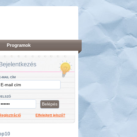
Programok
Bejelentkezés
E-MAIL CÍM
JELSZÓ
Regisztráció
Elfelejtett jelszó?
op10