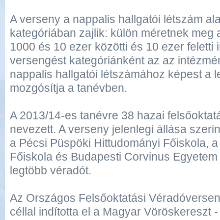
A verseny a nappalis hallgatói létszám a
kategóriában zajlik: külön méretnek meg az
1000 és 10 ezer közötti és 10 ezer feletti
versengést kategóriánként az az intézmén
nappalis hallgatói létszámához képest a 
mozgósítja a tanévben.
A 2013/14-es tanévre 38 hazai felsőoktat
nevezett. A verseny jelenlegi állása szeri
a Pécsi Püspöki Hittudományi Főiskola, a
Főiskola és Budapesti Corvinus Egyetem 
legtöbb véradót.
Az Országos Felsőoktatási Véradóversen
céllal indította el a Magyar Vöröskeresz