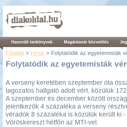
Használt tankönyvek
Magántanár közvetítés
Jeg
Főoldal
>
Hírek
>
Folytatódik az egyetemisták 
Folytatódik az egyetemisták vé
A verseny keretében szeptember óta öss
tagozatos hallgató adott vért, közülük 17
A szeptember és december között orszá
jelentkezők 4 százaléka a verseny résztve
véradók 8 százaléka is közülük került ki 
Vöröskereszt hétfőn az MTI-vel.