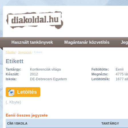
Használt tankönyvek
Magántanár közvetítés
Jeg
Főoldal
/
Jegyzetek
/ Etikett
Etikett
Tantárgy:
Konferenciák világa
Feltöltötte:
Eenii
Készült:
2012
Megnézte:
4775 lá
Iskola:
DE-Debreceni Egyetem
Letöltötték:
1677 a
Letöltés
(, Kbyte)
Eenii összes jegyzete
CÍM / ISKOLA
TANTÁRGY