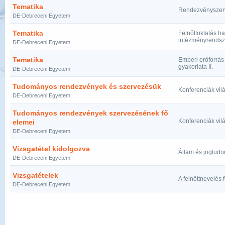
Tematika
Rendezvényszer
DE-Debreceni Egyetem
Tematika
Felnőttoktatás h
intézményrendsze
DE-Debreceni Egyetem
Tematika
Emberi erőforrás 
gyakorlata II.
DE-Debreceni Egyetem
Tudományos rendezvények és szervezésük
Konferenciák vil
DE-Debreceni Egyetem
Tudományos rendezvények szervezésének fő
Konferenciák vil
elemei
DE-Debreceni Egyetem
Vizsgatétel kidolgozva
Állam és jogtudo
DE-Debreceni Egyetem
Vizsgatételek
A felnőttnevelés f
DE-Debreceni Egyetem