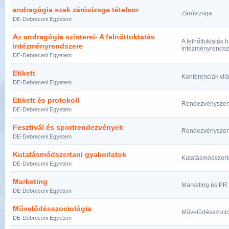
andragógia szak záróvizsga tételsor
Záróvizsga
DE-Debreceni Egyetem
Az andragógia színterei- A felnőttoktatás
A felnőttoktatás 
intézményrendszere
intézményrendsze
DE-Debreceni Egyetem
Etikett
Konferenciák vil
DE-Debreceni Egyetem
Etikett és protokoll
Rendezvényszer
DE-Debreceni Egyetem
Fesztivál és sportrendezvények
Rendezvényszer
DE-Debreceni Egyetem
Kutatásmódszertani gyakorlatok
Kutatásmódszerta
DE-Debreceni Egyetem
Marketing
Marketing és PR 
DE-Debreceni Egyetem
Művelődésszociológia
Művelődésszocio
DE-Debreceni Egyetem