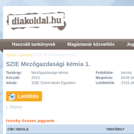
Használt tankönyvek
Magántanár közvetítés
Jeg
Főoldal
/
Jegyzetek
/ SZIE Mezőgazdasági kémia 1.
SZIE Mezőgazdasági kémia 1.
Tantárgy:
Mezőgazdasági kémia
Feltöltötte:
txvicky
Készült:
2013
Megnézte:
8438 lá
Iskola:
SZIE-Szent István Egyetem
Letöltötték:
2316 a
Letöltés
(, Kbyte)
txvicky összes jegyzete
CÍM / ISKOLA
TANTÁRGY