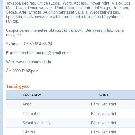
Továbbá gépírás, Office (Excel, Word, Access, PowerPoint, Visio), 3ds
Max, Flash, Dreamweaver, Photoshop, Illustrator, InDesign, Premiere,
Vegas, After Effects, Audition tanítását vállalja. Webszerketszés,
tipográfia, kiadványszerkesztés, multimédia-fejlesztés tárgyakat is
tanítok.
Csoportos és internetes oktatást is vállalok. Dunakeszin házhoz is
megyek!
Számom: 06 30 594 65 24
E-mail: abraham.andras@gmail.com
Web: www.abrahamedu.hu
Ár: 2000 Ft/45perc
Tantárgyak
TANTÁRGY
SZINT
Angol
Bármilyen szint
Informatika
Bármilyen szint
Számítástechnika
Bármilyen szint
Gépírás
Bármilyen szint