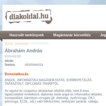
Használt tankönyvek
Magántanár közvetítés
Jeg
Főoldal
/
magántanár
/ Ábrahám András
Ábrahám András
DUNAKESZI
Iskola:
Telefon:
06305946524
Bemutatkozás
ANGOL, INFORMATIKA MAGÁNOKTATÁS, KORREPETÁLÁS
TAPASZTALT, DIPLOMÁS TANÁRTÓL
Az egyéni és csoportos oktatásban eltöltött több, mint 8 éves
tapasztalattal rendelkező, diplomás tanár angol és informatika oktatást,
korrepetálást, bármilyen vizsgára (pl. érettségi, nyelvvizsga, OKJ,
pótvizsga, ECDL, stb.) való felkészítést, tanfolyam tartását vállalja.