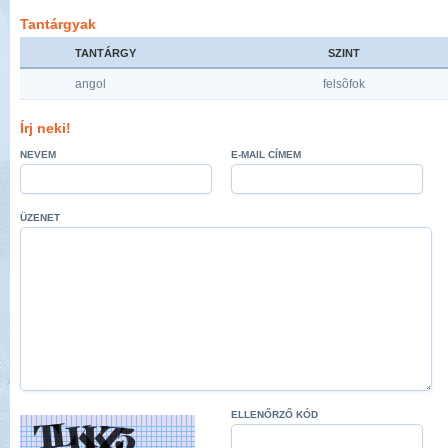
Tantárgyak
TANTÁRGY
SZINT
angol
felsõfok
Írj neki!
NEVEM
E-MAIL CÍMEM
ÜZENET
ELLENŐRZŐ KÓD