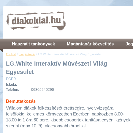
Használt tankönyvek
Magántanár közvetítés
Jeg
Főoldal
/
magántanár
/ LG.White Interaktív Mûvészeti Világ Egyesület
LG.White Interaktív Mûvészeti Világ
Egyesület
EGER
Iskola:
Telefon:
06305240290
Bemutatkozás
Vállalom diákok felkészítését érettségire, nyelvvizsgára
felsõfokig, kellemes környezetben Egerben, napközben 8.00-
18.00-ig.1 óra 60 perc, kisebb csoportok tanítása egyéni igények
szerint (max 10 fõ), alacsonyabb óradíjjal.